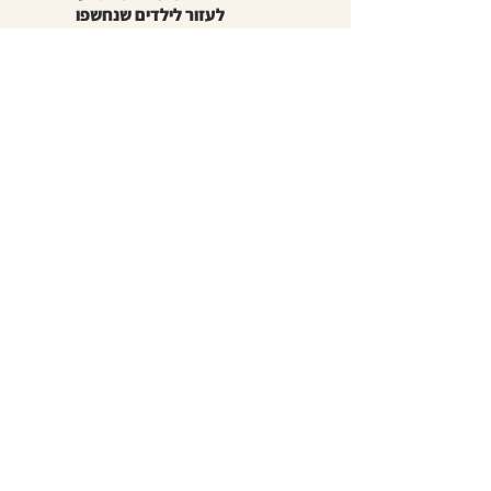
לעזור לילדים שנחשפו
יש לי בעיה
יש לי רק שאלה קטנה
קרה לנו משהו בכיתה/בישוב
הילד/ה נחשפ/ה לפורנוגרפיה
חשש שהילד/ה נפגע/ה או פגע/ה
אני רוצה ללמוד בהשתלמות
נושאים