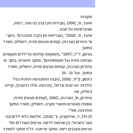
מקורות
אתגר, ט', (1996 ,(עבירות מין בקרב בני נוער, רמות,
אוניברסיטת תל-אביב.
אתגר, ט', (2000" ,(עבריינות מין בקרב מתבגרים", בתוך:
ש' צימרמן (עורכת), קטינים פוגעים מינית, ירושלים, משרד
החינוך.
בורטון, ד"ל, (1997" ,(השקפות קליניות על ילדים תוקפניים
מבחינה מינית ועל משפחותיהם", מחקר תיאורטי, בתוך: ש'
צימרמן (עורכת), קטינים פוגעים מינית, ירושלים, משרד
החינוך, עמ' 31 - 50
ג'ונסון, ק"ט', (2000 ,(הבנת ההתנהגות המינית בגיל
הילדות: מה טבעי ובריא?, (תרגמה: אלה רבינוביץ), קריית
ביאליק, אח.
צימרמן, ש', (עורכת), (2000 ,(קטינים פוגעים מינית,
אסופת מאמרים ותיאורי מקרה, ירושלים, משרד החינוך
והתרבות, שפ"י
לב ויזל, ר', ואיזיקוביץ, צ' (2016). אלימות כלפי ילדים ובני
נוער בישראל: בין שכיחות לדיווח. גורמים מעודדים מול
גורמים מעכבים דיווח. מחקר טריאנה: דו"ח מחקר למשרד