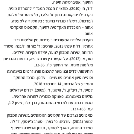
החינוך, אוניברסיטת חיפה.
דוד, ח' (2010). מחציית הגבול המגדרי להטרדה מינית
בקרב ילדים קטנים. בתוך א' גלעד, מ' שכטר וש' מלאת
(עורכות). דיאלוג מגדרי בחינוך : בין תיאוריה למעשה.
אחוה – המכללה האקדמית לחינוך, הקמפוס האקדמי
אחוה.
חקירת הילדים המעורבים בעבירות מין ואלימות בידי
אחראי, דו"ח שנתי 2013. עורכים: ר' צור וח' ליבנה. משרד
הרווחה, שירות המבחן לנוער, יחידת חקירות הילדים.
מור, א' (2012). על הקשר בין פורנוגרפיה, נורמות הגבריות
ואלימות מינית. הד החינוך פ"ו, 32-36.
היחשפות ילדים ובני נוער לתכנים פורנוגרפיים באינטרנט
וסוגיית סינון אתרים פוגעניים – עדכון. מרכז המחקר
והמידע של הכנסת, 14 בנובמבר 2018.
למיש, ד', ריב"ק, ר', ואלוני, ר'. (2009). ילדים ישראלים
גולשים באינטרנט: פאניקה מוסרית להורות אחראית.
מגמות כתב עת למדעי ההתנהגות, כרך מ"ו, גיליון 1-2,
עמ' 137-163.
מאפיינים וצרכים של הקטינים המטופלים בשירות המבחן
לנוער (2011). עורכים: פ' כאהן - סטרבצ'ינסקי, ד' לוי.
משרד הרווחה, האגף למחקר, תכנון והכשרה בשיתוף