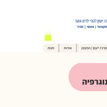
מרכז ייעוץ | המצפן
אודות
חנות
וגרפיה