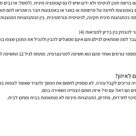
 ברשת תוכן לגיטימי ולא ידעו שיש לו גם קונוטציה מינית. (למשל: ארנבים מזדווג
 באמצעות לחיצה על פרסומת או באנר או באמצעות חבר.ה שהראו להם תוכן פו
ה כהתנהגות מינית תקינה, לגיטימית ונורמטיבית. בין ההתנהגויות המוצגות:
להבחין בין בדיון למציאות (4)
עבר למה שמתאים לגילם והם אינם מסוגלים להבין ולהכיל את התוכן שצפו בו 
התנהגויות מיניות פוגעניות הן תוצ
 לאיזון?
יה צריכים לקבל עזרה. לא מספיק לחסום את המסך ולהגיד שאסור לצפות בתוכ
ים הם ראו? עם מי? איזה חותם הצפייה השאירה בהם.
כוי לחרדות, פחדים, התנהגויות מיניות לא מותאמות בבית ומחוץ לבית.