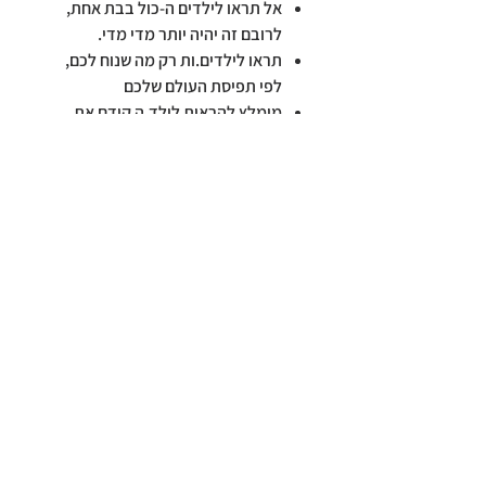
אל תראו לילדים ה-כול בבת אחת,
לרובם זה יהיה יותר מדי מדי.
תראו לילדים.ות רק מה שנוח לכם,
לפי תפיסת העולם שלכם
מומלץ להראות לילד.ה קודם את
הגוף שלו.ה ורק אחר כך את הגוף של
האחר.ת
הכי מהיר: טופס צרו קשר
הרצאות וסדנאות להורים,
צוותים טיפוליים וחינוכיים
054-539.6606