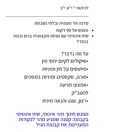
לכיתות י' י"א י"ב
סדנה חד פעמית ובלתי נשכחת
מפגש של 90 דקות
שיח אינטימי עם מנחה מקצועית בנים ובנות
בנפרד
על מה נדבר?​
•שיקולים לקיום יחסי מין
•מיתוסים על מין ומיניות
•פורנו, סקסטינג ומיניות במסכים
•אמצעי מניעה
להטב"ק
•רצון, עונג והנאה מינית
מפגש חינוך מיני איכותי, שיח אינטימי
בקבוצה קטנה שמגיע מהר לנקודות
המעניינות את קבוצת הגיל