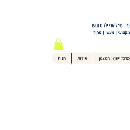
מרכז ייעוץ | המצפן
אודות
חנות